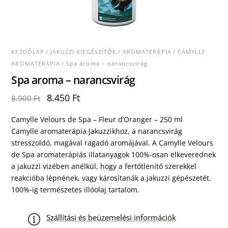
KEZDŐLAP
/
JAKUZZI KIEGÉSZÍTŐK
/
AROMATERÁPIA
/
CAMYLLE
AROMATERÁPIA
/ Spa aroma – narancsvirág
Spa aroma – narancsvirág
Original
Current
8.450
Ft
8.900
Ft
price
price
was:
is:
Camylle Velours de Spa – Fleur d’Oranger – 250 ml
8.900 Ft.
8.450 Ft.
Camylle aromaterápia jakuzzikhoz, a narancsvirág
stresszoldó, magával ragadó aromájával. A Camylle Velours
de Spa aromaterápiás illatanyagok 100%-osan elkeverednek
a jakuzzi vizében anélkül, hogy a fertőtlenítő szerekkel
reakcióba lépnének, vagy károsítanák a jakuzzi gépészetét.
100%-ig természetes illóolaj tartalom.
Szállítási és beüzemelési információk