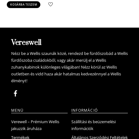
price
price
KOSÁRBA TESZEM
was:
is:
8.900 Ft.
8.450 Ft.
Vereswell
Nézz be a Wellis szaunák közé, rendezd be fürdőszobád a Wellis
fürdőszoba családokből, vagy akár merülj el a Wellis
zuhanykabinok különleges világában! Nézz körül az Wellis
outletben és vidd haza akár hatalmas kedvezénnyel a Wellis
élményt!
MENÜ
INFORMÁCIÓ
Verewell – Prémium Wellis
Szállítási és beüzemelési
jakuzzik áruháza
információk
Termékek
Általános Szerződési Feltételek