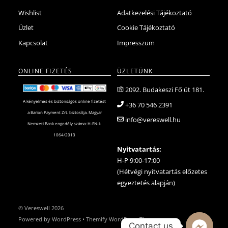
Wishlist
Adatkezelési Tájékoztató
Üzlet
Cookie Tájékoztató
Kapcsolat
Impresszum
ONLINE FIZETÉS
ÜZLETÜNK
2092. Budakeszi Fő út 181.
A kényelmes és biztonságos online fizetést
+36 70 546 2391
a Barion Payment Zrt. biztosítja. Magyar
info@vereswell.hu
Nemzeti Bank engedély száma: H-EN-I-
1064/2013
Nyitvatartás:
H-P 9:00-17:00
(Hétvégi nyitvatartás előzetes
egyeztetés alapján)
©
Vereswell
2026
Powered by
WordPress
•
Themify WordPress Themes
Contact us