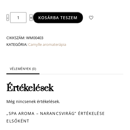
Spa
KOSÁRBA TESZEM
-
+
aroma
-
narancsvirág
CIKKSZÁM:
WM00403
mennyiség
KATEGÓRIA:
Camylle aromaterápia
VÉLEMÉNYEK (0)
Értékelések
Még nincsenek értékelések.
„SPA AROMA – NARANCSVIRÁG” ÉRTÉKELÉSE
ELSŐKÉNT