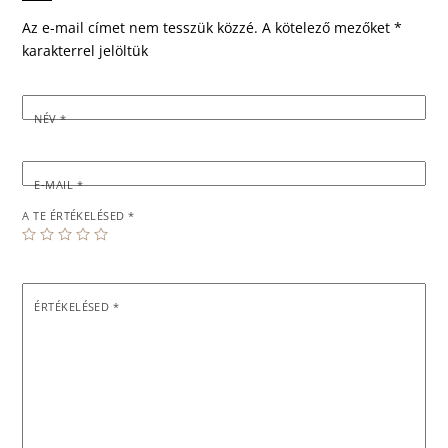
Az e-mail címet nem tesszük közzé.
A kötelező mezőket
*
karakterrel jelöltük
NÉV
*
E-MAIL
*
A TE ÉRTÉKELÉSED
*
ÉRTÉKELÉSED
*