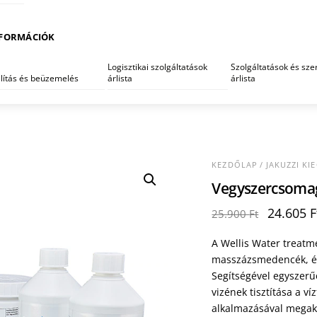
FORMÁCIÓK
Logisztikai szolgáltatások
Szolgáltatások és szer
llítás és beüzemelés
árlista
árlista
KEZDŐLAP
/
JAKUZZI KI
Vegyszercsomag
Original
24.605
F
25.900
Ft
price
was:
A Wellis Water treatme
25.900 F
masszázsmedencék, és
Segítségével egyszer
vizének tisztítása a ví
alkalmazásával megaka