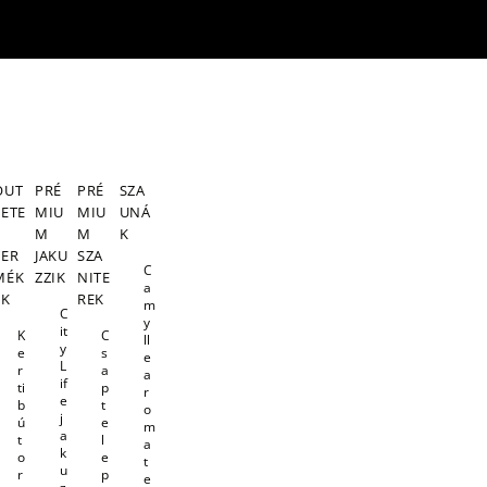
OUT
PRÉ
PRÉ
SZA
LETE
MIU
MIU
UNÁ
S
M
M
K
TER
JAKU
SZA
C
MÉK
ZZIK
NITE
a
EK
REK
m
C
y
it
K
C
ll
y
e
s
e
L
r
a
a
if
ti
p
r
e
b
t
o
j
ú
e
m
a
t
l
a
k
o
e
t
u
r
p
e