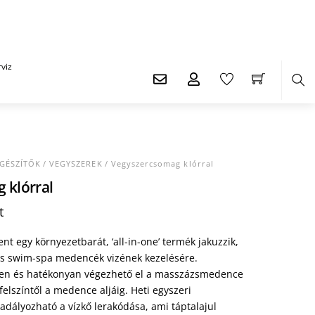
viz
Ker
EGÉSZÍTŐK
/
VEGYSZEREK
/ Vegyszercsomag klórral
 klórral
Current
t
price
is:
nt egy környezetbarát, ‘all-in-one’ termék jakuzzik,
t.
24.605 Ft.
 swim-spa medencék vizének kezelésére.
űen és hatékonyan végezhető el a masszázsmedence
zfelszíntől a medence aljáig. Heti egyszeri
dályozható a vízkő lerakódása, ami táptalajul