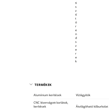
ti
s
z
tí
t
ó
r
e
n
d
s
z
e
r
e
k
TERMÉKEK
Alumínium kerítések
Vízlágyítók
CNC lézervágott korlátok,
kerítések
Átvilágítható kőburkolat