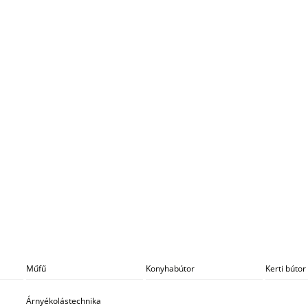
Műfű
Konyhabútor
Kerti bútor
Árnyékolástechnika