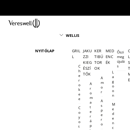
Skip
to
content
Menu
WELLIS
NYITÓLAP
GRIL
JAKU
KER
MED
Őszi
L
ZZI
TIBÚ
ENC
meg
újulá
KIEG
TOR
ÉK
s
C
ÉSZÍ
OK
h
L
TŐK
e
a
A
r
g
m
A
o
o
o
r
k
o
r
o
e
n
m
e
A
a
M
s
t
C
e
p
e
o
d
e
r
y
e
r
á
o
n
o
p
t
c