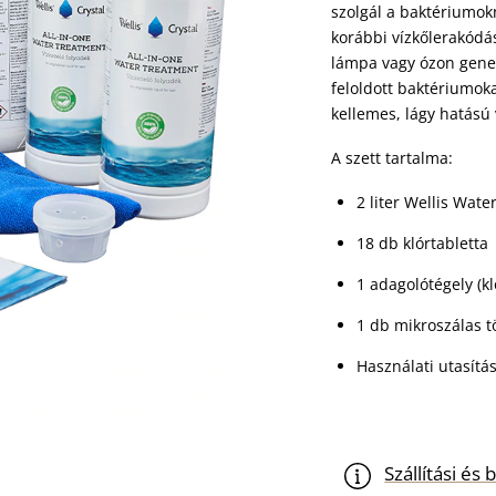
szolgál a baktériumo
korábbi vízkőlerakódá
lámpa vagy ózon gener
feloldott baktériumokat
kellemes, lágy hatású 
A szett tartalma:
2 liter Wellis Wat
18 db klórtabletta
1 adagolótégely (kl
1 db mikroszálas t
Használati utasítá
Szállítási é