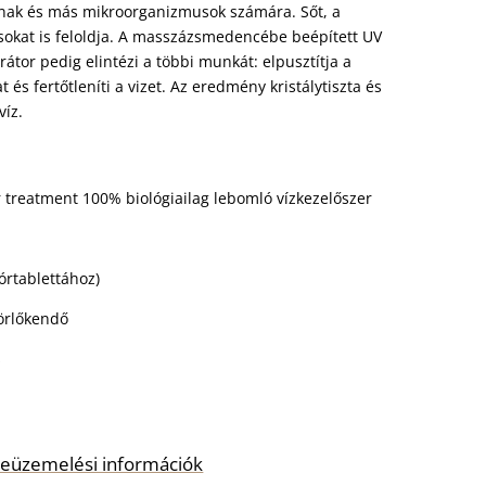
knak és más mikroorganizmusok számára. Sőt, a
sokat is feloldja. A masszázsmedencébe beépített UV
átor pedig elintézi a többi munkát: elpusztítja a
 és fertőtleníti a vizet. Az eredmény kristálytiszta és
víz.
er treatment 100% biológiailag lebomló vízkezelőszer
órtablettához)
örlőkendő
s
s beüzemelési információk