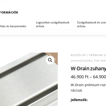
FORMÁCIÓK
Logisztikai szolgáltatások
Szolgáltatások és szer
llítás és beüzemelés
árlista
árlista
AKCIÓ!
KEZDŐLAP
/
PRÉMIUM S
zuhanyfolyóka, Flat fed
W-Drain zuhanyf
46.900
Ft
–
64.90
W-Drain prémium rozs
ráccsal.
Jellemzők: