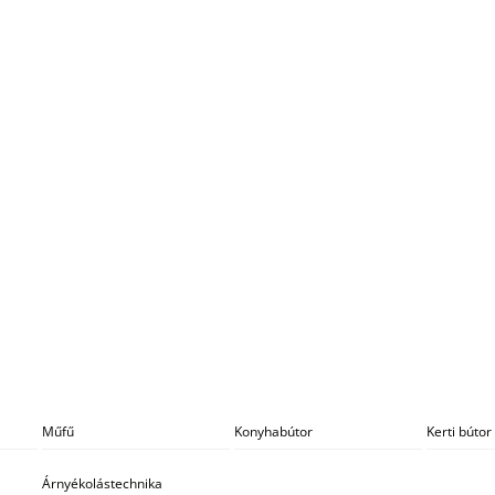
Műfű
Konyhabútor
Kerti bútor
Árnyékolástechnika