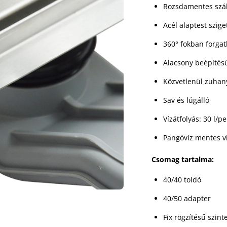
Rozsdamentes szál
Acél alaptest szig
360° fokban forgat
Alacsony beépítés
Közvetlenül zuhany
Sav és lúgálló
Vízátfolyás: 30 l/pe
Pangóvíz mentes ví
Csomag tartalma:
40/40 toldó
40/50 adapter
Fix rögzítésű szint