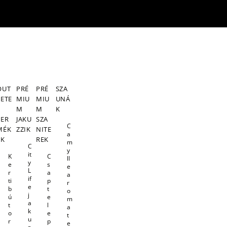
OUT
PRÉ
PRÉ
SZA
LETE
MIU
MIU
UNÁ
S
M
M
K
TER
JAKU
SZA
C
MÉK
ZZIK
NITE
a
EK
REK
m
C
y
it
K
C
ll
y
e
s
e
L
r
a
a
if
ti
p
r
e
b
t
o
j
ú
e
m
a
t
l
a
k
o
e
t
u
r
p
e