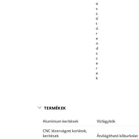
ti
s
z
tí
t
ó
r
e
n
d
s
z
e
r
e
k
TERMÉKEK
Alumínium kerítések
Vízlágyítók
CNC lézervágott korlátok,
kerítések
Átvilágítható kőburkolat