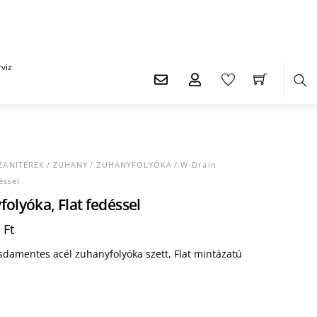
viz
Ker
ZANITEREK
/
ZUHANY
/
ZUHANYFOLYÓKA
/ W-Drain
éssel
olyóka, Flat fedéssel
0
Ft
damentes acél zuhanyfolyóka szett, Flat mintázatú