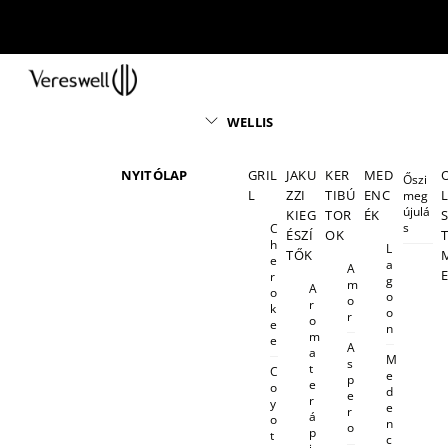
Skip
to
content
Menu
WELLIS
NYITÓLAP
GRIL
JAKU
KER
MED
Őszi
L
ZZI
TIBÚ
ENC
meg
újulá
KIEG
TOR
ÉK
s
C
ÉSZÍ
OK
h
L
TŐK
e
a
A
r
g
m
A
o
o
o
r
k
o
r
o
e
n
m
e
A
a
M
s
t
C
e
p
e
o
d
e
r
y
e
r
á
o
n
o
p
t
c