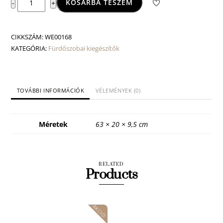
KOSÁRBA TESZEM
-
+
Chrome
törölközőtartó
polc
CIKKSZÁM:
WE00168
mennyiség
KATEGÓRIA:
Fürdőszobai kiegészítők
TOVÁBBI INFORMÁCIÓK
VÉLEMÉNYEK (0)
Méretek
63 × 20 × 9,5 cm
RELATED
Products
AKCIÓ!