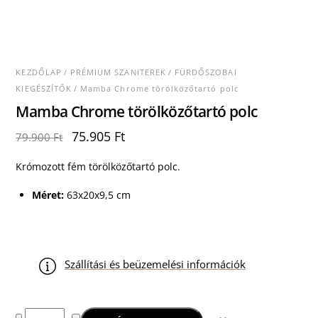
KEZDŐLAP
/
PRÉMIUM SZANITEREK
/
FÜRDŐSZOBAI
KIEGÉSZÍTŐK
/ Mamba Chrome törölközőtartó polc
Mamba Chrome törölközőtartó polc
Original
Current
75.905
Ft
79.900
Ft
price
price
was:
is:
Krómozott fém törölközőtartó polc.
79.900 Ft.
75.905 Ft.
Méret:
63x20x9,5 cm
Szállítási és beüzemelési információk
Mamba