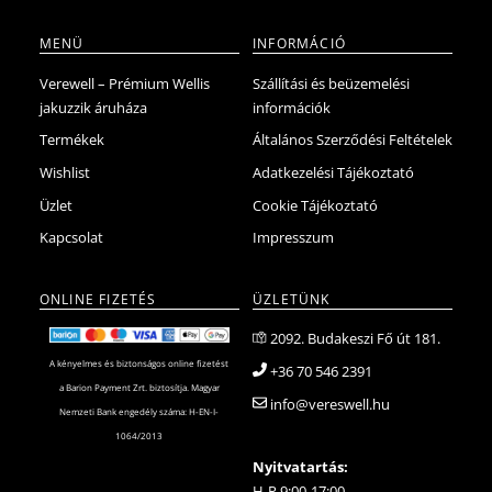
MENÜ
INFORMÁCIÓ
Verewell – Prémium Wellis
Szállítási és beüzemelési
jakuzzik áruháza
információk
Termékek
Általános Szerződési Feltételek
Wishlist
Adatkezelési Tájékoztató
Üzlet
Cookie Tájékoztató
Kapcsolat
Impresszum
ONLINE FIZETÉS
ÜZLETÜNK
2092. Budakeszi Fő út 181.
A kényelmes és biztonságos online fizetést
+36 70 546 2391
a Barion Payment Zrt. biztosítja. Magyar
info@vereswell.hu
Nemzeti Bank engedély száma: H-EN-I-
1064/2013
Nyitvatartás:
H-P 9:00-17:00